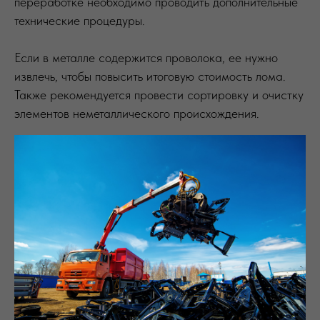
переработке необходимо проводить дополнительные
технические процедуры.
Если в металле содержится проволока, ее нужно
извлечь, чтобы повысить итоговую стоимость лома.
Также рекомендуется провести сортировку и очистку
элементов неметаллического происхождения.
Прием стального лома компанией МЛТ-Металл
проводится в соответствии с установленными
нормами. Рекомендуем заранее подготовить металл
к сдаче, что гарантирует повышение цены. Мы готовы
предоставить транспортные услуги оптовым
сдатчикам, чтобы облегчить процесс приема
металла. Услуга вывоза выгодна, так как экономит
время и ресурсы клиента.
Также у нас можно заказать демонтаж стальных