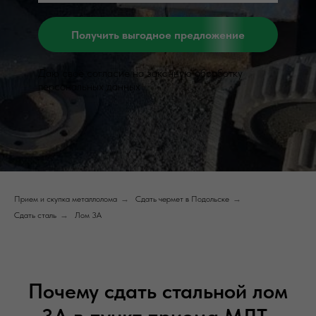
Получить выгодное предложение
Даю своё согласие на законную обработку
персональных данных
Прием и скупка металлолома
→
Сдать чермет в Подольске
→
Сдать сталь
→
Лом 3А
Почему сдать стальной лом