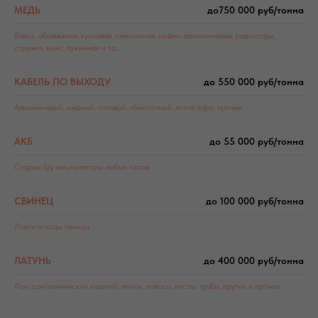
МЕДЬ
до750 000 руб/тонна
Б
леск
,
обожженая
,
кусковая
, смешанная,
медно-алюминиевые
,
радиаторы
,
стружка
,
микс, луженная
и т.д.
КАБЕ
ЛЬ
ПО ВЫХОДУ
до 550 000 руб/тонна
Алюминиевый
,
медный
,
силовой
, обмоточный,
витая пара
, прочее.
АКБ
до 55 000 руб/тонна
Старые б/у аккумуляторы любых типов
СВИНЕЦ
до 100 000 руб/тонна
Лом и отходы свинца
ЛАТУНЬ
до 400 000 руб/тонна
Лом сантехнических изделий, ленты, полосы, листы, трубы, прутки и прочее