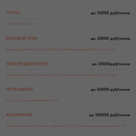
ЧУГУН
до 20000 руб/тонна
17А
,
19А
,
20А
,
22А
ДЕЛОВОЙ ЛОМ
до 30000 руб/тонна
Арматура, листовой прокат, трубный прокат, швеллера, балки, уголки и т.п
.
ЭЛЕКТРОДВИГАТЕЛИ
до 50000руб/тонна
Электродвигатели,
компрессоры от холодильников
,
генераторы
,
стартеры
НЕРЖАВЕЙКА
до 60000 руб/тонна
Лом и отходы нержавеющей стали
АЛЮМИНИЙ
до 160000 руб/тонна
Электротенический, фольга, профиль, АМГ, АМЦ, моторка, диски, пищевой и т.д.